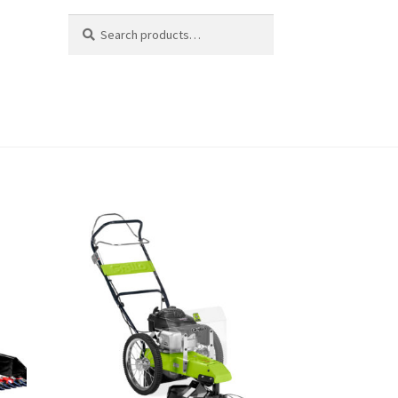
Search
Search
for: