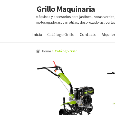
Grillo Maquinaria
Ir
Ir
a
al
Máquinas y accesorios para jardines, zonas verdes
la
contenido
motosegadoras, carretillas, desbrozadoras, cortac
navegación
Inicio
Catálogo Grillo
Contacto
Alquile
Home
Catálogo Grillo